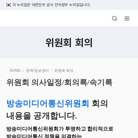
본문 바로가기
이 누리집은 대한민국 공식 전자정부 누리집입니다.
방송미디어통신위원회 Korea Media and C
위원회 회의
본
HOME
정책/정보센터
위원회 회의
문
시
위원회 의사일정/회의록/속기록
위원회 의사일정/회의록/속기록
작
방송미디어통신위원회
회의
내용을 공개합니다.
방송미디어통신위원회가 투명하고 합리적으로
방송미디어통신 정책을 의결하는