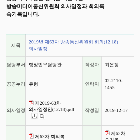
방송미디어통신위원회 의사일정과 회의록
속기록입니다.
2019년 제63차 방송통신위원회 회의(12.18) 의사일정
2019년 제63차 방송통신위원회 회의(12.18)
제목
의사일정
담당부서
행정법무담당관
작성자
최은정
02-2110-
공공누리
유형
연락처
1455
제2019-63차
의사일정안(12.18).pdf
의사일정
작성일
2019-12-17
다운로드
뷰어보기
제63차
제63차 회의록
속기록