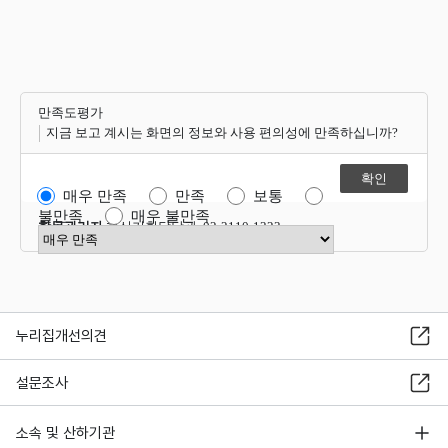
만족도평가
지금 보고 계시는 화면의 정보와 사용 편의성에 만족하십니까?
매우 만족
만족
보통
불만족
매우 불만족
항목관리자
혁신기획담당관 02-2110-1323
만족도 점수 선택
누리집개선의견
설문조사
소속 및 산하기관