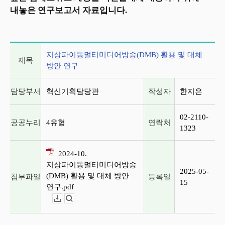
내놓은 연구보고서 자료입니다.
게시글 상세 정보
지상파이동멀티미디어방송(DMB) 활용 및 대체
제목
방안 연구
담당부서
혁신기획담당관
작성자
한지은
02-2110-
공공누리
4유형
연락처
1323
2024-10.
지상파이동멀티미디어방송
2025-05-
(DMB) 활용 및 대체 방안
첨부파일
등록일
15
연구.pdf
다운로드
뷰어보기