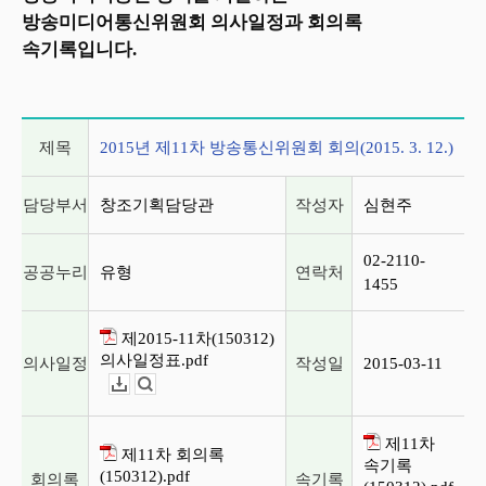
방송미디어통신위원회 의사일정과 회의록
속기록입니다.
2015년 제11차 방송통신위원회 회의(2015. 3. 12.)
제목
2015년 제11차 방송통신위원회 회의(2015. 3. 12.)
담당부서
창조기획담당관
작성자
심현주
02-2110-
공공누리
유형
연락처
1455
제2015-11차(150312)
의사일정표.pdf
의사일정
작성일
2015-03-11
다운로드
뷰어보기
제11차
제11차 회의록
속기록
(150312).pdf
회의록
속기록