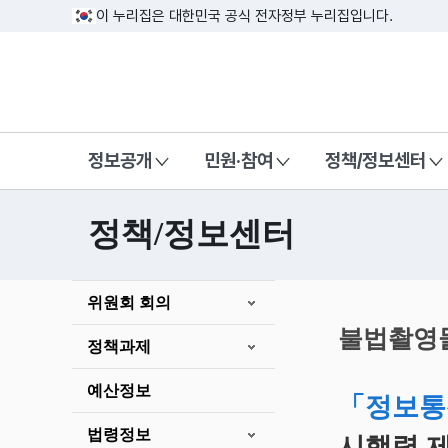
이 누리집은 대한민국 공식 전자정부 누리집입니다.
방송미디어통신위원회 Korea Media a
정보공개
민원·참여
정책/정보센터
정책/정보센터
본
위원회 회의
문
시
불법촬영물
정책과제
작
예산정보
「정보통
법령정보
시행령 