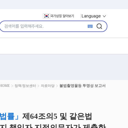
Language
국가상징 알아보기
통합검색어 입력
검색
검색
불법촬영물등 투명성 보고서
HOME
정책/정보센터
자료마당
 법률」
제64조의5 및 같은법
방지 책임자 지정의무자가 제출한