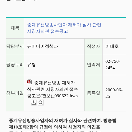
게시글 상세 정보
중계유선방송사업자 재허가 심사 관련
제목
시청자의견 접수공고
담당부서
뉴미디어정책과
작성자
이태호
02-750-
공공누리
유형
연락처
2454
중계유선방송 재허가
심사관련 시청자의견 접수
2009-06-
첨부파일
등록일
공고문(관보)_090622.hwp
25
다운로드
뷰어보기
중계유선방송사업자의 재허가 심사와 관련하여, 방송법
제10조제2항의 규정에 의하여 시청자의 의견을