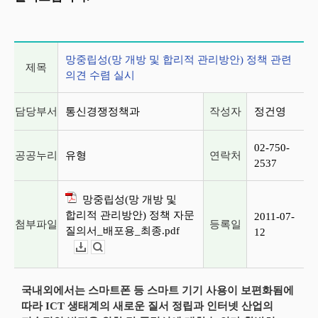
게시글 상세 정보
망중립성(망 개방 및 합리적 관리방안) 정책 관련
제목
의견 수렴 실시
담당부서
통신경쟁정책과
작성자
정건영
02-750-
공공누리
유형
연락처
2537
망중립성(망 개방 및
합리적 관리방안) 정책 자문
2011-07-
첨부파일
등록일
질의서_배포용_최종.pdf
12
다운로드
뷰어보기
국내외에서는 스마트폰 등 스마트 기기 사용이 보편화됨에
따라 ICT 생태계의 새로운 질서 정립과 인터넷 산업의