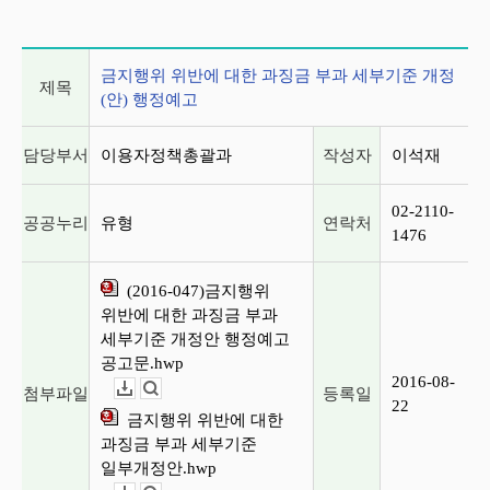
게시글 상세 정보
금지행위 위반에 대한 과징금 부과 세부기준 개정
제목
(안) 행정예고
담당부서
이용자정책총괄과
작성자
이석재
02-2110-
공공누리
유형
연락처
1476
(2016-047)금지행위
위반에 대한 과징금 부과
세부기준 개정안 행정예고
공고문.hwp
2016-08-
첨부파일
등록일
다운로드
뷰어보기
22
금지행위 위반에 대한
과징금 부과 세부기준
일부개정안.hwp