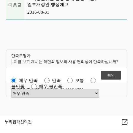
일부개정안 행정예고
다음글
2016-08-31
만족도평가
지금 보고 계시는 화면의 정보와 사용 편의성에 만족하십니까?
매우 만족
만족
보통
불만족
매우 불만족
항목관리자
행정법무담당관 02-2110-1324
만족도 점수 선택
누리집개선의견