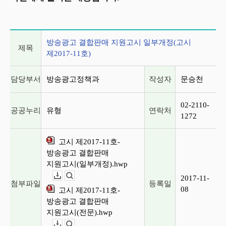
게시글 상세 정보
방송광고 결합판매 지원고시 일부개정(고시
제목
제2017-11호)
담당부서
방송광고정책과
작성자
문승천
02-2110-
공공누리
유형
연락처
1272
고시 제2017-11호-
방송광고 결합판매
지원고시(일부개정).hwp
2017-11-
다운로드
뷰어보기
첨부파일
등록일
08
고시 제2017-11호-
방송광고 결합판매
지원고시(전문).hwp
다운로드
뷰어보기