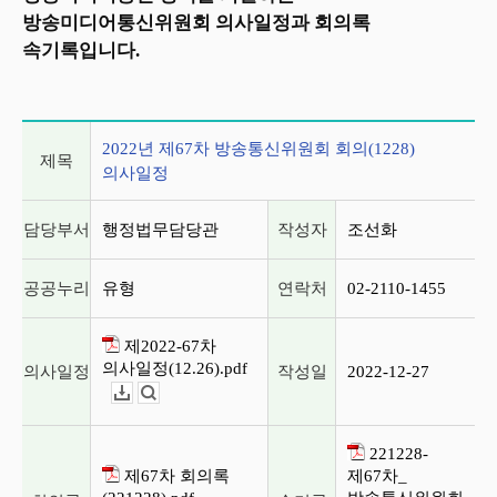
방송미디어통신위원회 의사일정과 회의록
속기록입니다.
2022년 제67차 방송통신위원회 회의(1228) 의사일정
2022년 제67차 방송통신위원회 회의(1228)
제목
의사일정
담당부서
행정법무담당관
작성자
조선화
공공누리
유형
연락처
02-2110-1455
제2022-67차
의사일정(12.26).pdf
의사일정
작성일
2022-12-27
다운로드
뷰어보기
221228-
제67차 회의록
제67차_