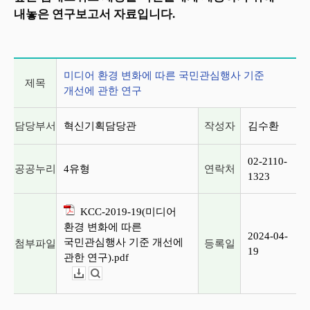
내놓은 연구보고서 자료입니다.
게시글 상세 정보
미디어 환경 변화에 따른 국민관심행사 기준
제목
개선에 관한 연구
담당부서
혁신기획담당관
작성자
김수환
02-2110-
공공누리
4유형
연락처
1323
KCC-2019-19(미디어
환경 변화에 따른
2024-04-
국민관심행사 기준 개선에
첨부파일
등록일
19
관한 연구).pdf
다운로드
뷰어보기