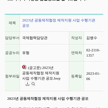
게시글 상세 정보
2023년 공동제작협정 제작지원 사업 수행기관
제목
공모
담당부서
국제협력담당관
작성자
김병수
02-2110-
공공누리
유형
연락처
1357
(공고문) 2023년
공동제작협정 제작지원
2023-01-
첨부파일
등록일
사업 수행기관 공모.hwp
06
다운로드
뷰어보기
2023년 공동제작협정 제작지원 사업 수행기관 공모