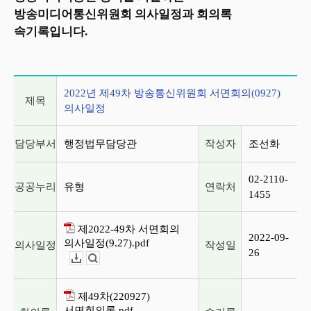
방송미디어통신위원회 의사일정과 회의록
속기록입니다.
2022년 제49차 방송통신위원회 서면회의(0927) 의사일정
2022년 제49차 방송통신위원회 서면회의(0927)
제목
의사일정
담당부서
행정법무담당관
작성자
조선화
02-2110-
공공누리
유형
연락처
1455
제2022-49차 서면회의
2022-09-
의사일정(9.27).pdf
의사일정
작성일
26
다운로드
뷰어보기
제49차(220927)
서면회의록.pdf