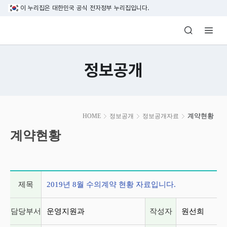
본문 바로가기
이 누리집은 대한민국 공식 전자정부 누리집입니다.
방송미디어통신위원회 Korea Media and C
정보공개
본
계약현황
HOME
정보공개
정보공개자료
문
시
계약현황
작
게시글 상세 정보
제목
2019년 8월 수의계약 현황 자료입니다.
담당부서
운영지원과
작성자
원선희