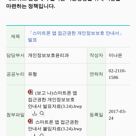
마련하는 정책입니다.
게시글 상세 정보
「스마트폰 앱 접근권한 개인정보보호 안내서」
제목
발표
담당부서
개인정보보호윤리과
작성자
이나은
02-2110-
공공누리
유형
연락처
1586
(보고 나)스마트폰 앱
접근권한 개인정보보호
안내서 발표자료(3.24).hwp
2017-03-
첨부파일
등록일
다운로드
뷰어보기
24
스마트폰 앱 접근권한
안내서 붙임자료(3.24).hwp
다운로드
뷰어보기