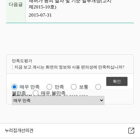
재허가 등의 절차 및 기준 일부개정(고시
다음글
제2015-10호)
2015-07-31
만족도평가
지금 보고 계시는 화면의 정보와 사용 편의성에 만족하십니까?
매우 만족
만족
보통
불만족
매우 불만족
항목관리자
행정법무담당관 02-2110-1324
만족도 점수 선택
누리집개선의견