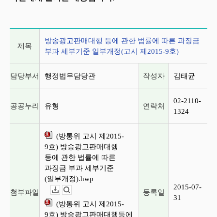
게시글 상세 정보
방송광고판매대행 등에 관한 법률에 따른 과징금
제목
부과 세부기준 일부개정(고시 제2015-9호)
담당부서
행정법무담당관
작성자
김태균
02-2110-
공공누리
유형
연락처
1324
(방통위 고시 제2015-
9호) 방송광고판매대행
등에 관한 법률에 따른
과징금 부과 세부기준
(일부개정).hwp
2015-07-
첨부파일
등록일
다운로드
뷰어보기
31
(방통위 고시 제2015-
9호) 방송광고판매대행등에