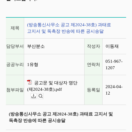
게시글 상세 정보
(방송통신사무소 공고 제2024-38호) 과태료
제목
고지서 및 독촉장 반송에 따른 공시송달
담당부서
부산분소
작성자
이동재
051-967-
공공누리
1유형
연락처
1207
공고문 및 대상자 명단
2024-04-
(제2024-38호).pdf
첨부파일
등록일
12
다운로드
뷰어보기
(방송통신사무소 공고 제2024-38호) 과태료 고지서 및
독촉장 반송에 따른 공시송달