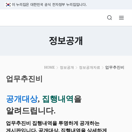
본문 바로가기
이 누리집은 대한민국 공식 전자정부 누리집입니다.
방송미디어통신위원회 Korea Media and C
정보공개
본
업무추진비
HOME
정보공개
정보공개자료
문
시
업무추진비
작
공개대상
,
집행내역
을
알려드립니다.
업무추진비 집행내역을 투명하게 공개하는
게시판입니다. 공개대상, 집행내역을 상세하게