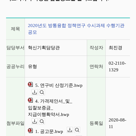
게시글 상세 정보
2020년도 방통융합 정책연구 수시과제 수행기관
제목
공모
담당부서
혁신기획담당관
작성자
최진경
02-2110-
공공누리
유형
연락처
1329
5. 연구비 산정기준.hwp
다운로드
뷰어보기
4. 가격제안서_및_
입찰보증금_
지급이행확약서.hwp
2020-08-
첨부파일
등록일
다운로드
뷰어보기
11
1. 공고문.hwp
다운로드
뷰어보기