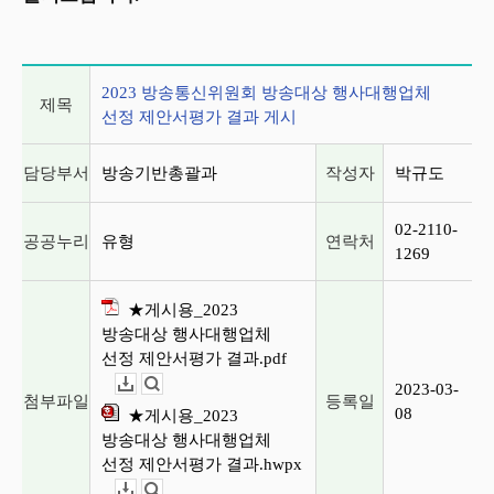
게시글 상세 정보
2023 방송통신위원회 방송대상 행사대행업체
제목
선정 제안서평가 결과 게시
담당부서
방송기반총괄과
작성자
박규도
02-2110-
공공누리
유형
연락처
1269
★게시용_2023
방송대상 행사대행업체
선정 제안서평가 결과.pdf
2023-03-
다운로드
뷰어보기
첨부파일
등록일
08
★게시용_2023
방송대상 행사대행업체
선정 제안서평가 결과.hwpx
다운로드
뷰어보기