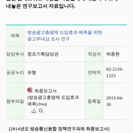
내놓은 연구보고서 자료입니다.
게시글 상세 정보
방송광고총량제 도입효과 예측을 위한
제목
광고주대상 조사 연구
담당부서
창조기획담당관
작성자
박종현
02-2110-
공공누리
유형
연락처
1323
최종보고서
(방송광고총량제 도입효과
2015-04-
첨부파일
등록일
예측).hwp
30
다운로드
뷰어보기
[2014년도 방송통신융합 정책연구과제 최종보고서]