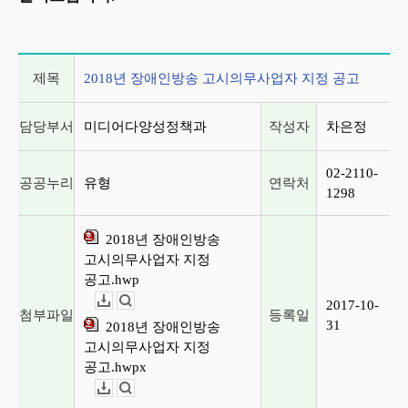
게시글 상세 정보
제목
2018년 장애인방송 고시의무사업자 지정 공고
담당부서
미디어다양성정책과
작성자
차은정
02-2110-
공공누리
유형
연락처
1298
2018년 장애인방송
고시의무사업자 지정
공고.hwp
2017-10-
다운로드
뷰어보기
첨부파일
등록일
31
2018년 장애인방송
고시의무사업자 지정
공고.hwpx
다운로드
뷰어보기