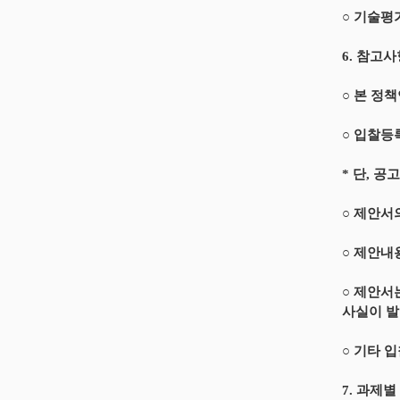
○ 기술평
6. 참고
○ 본 정
○ 입찰등
* 단, 공
○ 제안서
○ 제안내
○ 제안서
사실이 발
○ 기타 
7. 과제