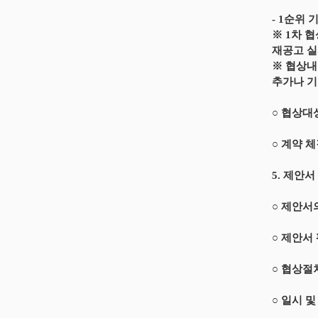
- 1순위
※ 1차 
재공고 
※ 협상내
추가나 기
○ 협상대
○ 계약 
5. 제안서
○ 제안서
○ 제안서
○ 협상절
○ 일시 