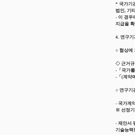
* 국가기
법인, 기
- 이 경
지급을 확
4. 연구
○ 협상에
◇ 근거
-「국가를
-「(계약예
○ 연구기
- 국가계
※ 선정기준
- 제안서
기술능력평