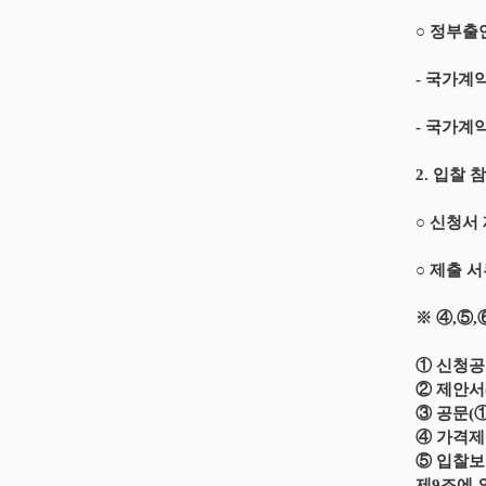
○ 정부출
- 국가계
- 국가계
2. 입찰 
○ 신청서 제
○ 제출 
※ ④,⑤
① 신청공
② 제안서
③ 공문(①
④ 가격제
⑤ 입찰보
제9조에 