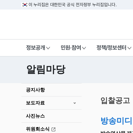
이 누리집은 대한민국 공식 전자정부 누리집입니다.
방송미디어통신위원회 Korea Media a
정보공개
민원·참여
정책/정보센터
알림마당
본
공지사항
문
시
입찰공고
보도자료
작
사진뉴스
방송미디
위원회소식