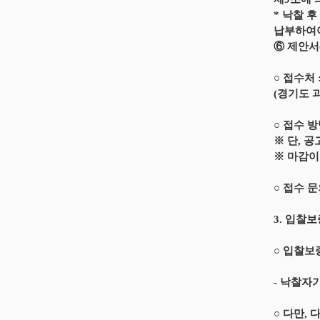
* 낙찰 
납부하여야
⑥ 제안서
○ 접수처
(경기도 
○ 접수 
※ 단, 공
※ 마감이
○ 접수 문
3. 입찰
○ 입찰보
- 낙찰자
○ 다만,