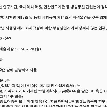
연 연구기관, 국내외 대학 및 민간연구기관 등 방송통신 관련분야 정
약법 시행령 제12조 및 동법 시행규칙 제14조의 자격요건을 갖춘 업체
약법 시행령 제76조의 규정에 의한 부정당업자에 해당되지 않는 업체(
참가 신청
출마감 : 2024. 5. 20.(월)
서류
,⑥은 같이 밀봉하여 제출
문 1부
(입찰가격 및 예산내역이 미기재된 수행계획서) 1부
), 가격요소가 미기재된 수행계획서(hwp)(②) file을 담은 CD 혹은 U
안서 1부(밀봉)
증보험증권 또는 이에 갈음하는 지급확약서 1부(입찰보증금의 전부
의한 국고 귀속사유 발생시 입찰보증금에 해당하는 금액을 국고에 납입