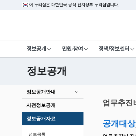
이 누리집은 대한민국 공식 전자정부 누리집입니다.
방송미디어통신위원회 Korea Media a
정보공개
민원·참여
정책/정보센터
정보공개
본
정보공개안내
문
시
업무추진
사전정보공개
작
정보공개자료
공개대상
정보목록