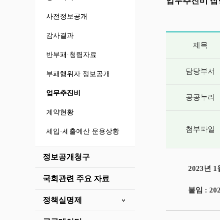
업무추진비 집
사전정보공개
감사결과
게시글 상세 
제목
반부패·청렴자료
담당부서
부패행위자 정보공개
업무추진비
공공누리
계약현황
첨부파일
세입·세출예산 운용상황
정보공개청구
2023년
국회관련 주요 자료
붙임 : 2
정책실명제