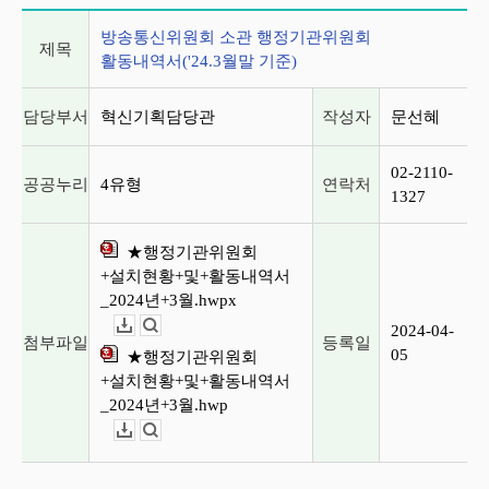
게시글 상세 정보
방송통신위원회 소관 행정기관위원회
제목
활동내역서('24.3월말 기준)
담당부서
혁신기획담당관
작성자
문선혜
02-2110-
공공누리
4유형
연락처
1327
★행정기관위원회
+설치현황+및+활동내역서
_2024년+3월.hwpx
2024-04-
다운로드
뷰어보기
첨부파일
등록일
05
★행정기관위원회
+설치현황+및+활동내역서
_2024년+3월.hwp
다운로드
뷰어보기