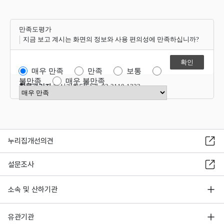
만족도평가
지금 보고 계시는 화면의 정보와 사용 편의성에 만족하십니까?
매우 만족
만족
보통
불만족
매우 불만족
항목관리자
혁신기획담당관 02-2110-1323
만족도 점수 선택
누리집개선의견
설문조사
소속 및 산하기관
유관기관