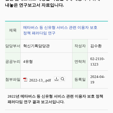
내놓은 연구보고서 자료입니다.
게시글 상세 정보
메타버스 등 신유형 서비스 관련 이용자 보호
제목
정책 패러다임 연구
담당부서
혁신기획담당관
작성자
김수환
02-2110-
공공누리
4유형
연락처
1323
2024-04-
첨부파일
등록일
2022-13_.pdf
다운로드
뷰어보기
19
2022년 메타버스 등 신유형 서비스 관련 이용자 보호 정책
패러다임 연구 결과 보고서입니다.