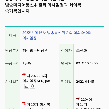
방송미디어통신위원회 의사일정과 회의록
속기록입니다.
2022년 제16차 방송통신위원회 회의(0406) 의사일정
2022년 제16차 방송통신위원회 회의(0406)
제목
의사일정
담당부서
행정법무담당관
작성자
조선화
공공누리
1유형
연락처
02-2110-1455
제2022-16차
의사일정(4.6).pdf
의사일정
작성일
2022-04-05
다운로드
뷰어보기
220406-
제16차 회의록
제16차_