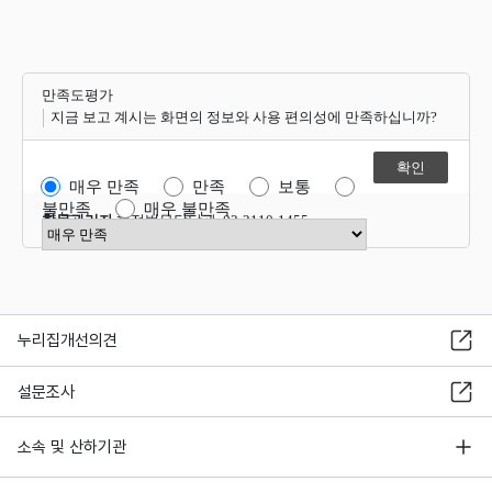
만족도평가
지금 보고 계시는 화면의 정보와 사용 편의성에 만족하십니까?
매우 만족
만족
보통
불만족
매우 불만족
항목관리자
행정법무담당관 02-2110-1455
만족도 점수 선택
누리집개선의견
설문조사
소속 및 산하기관