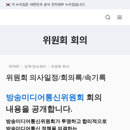
본문 바로가기
이 누리집은 대한민국 공식 전자정부 누리집입니다.
방송미디어통신위원회 Korea Media and C
위원회 회의
본
HOME
정책/정보센터
위원회 회의
문
시
위원회 의사일정/회의록/속기록
위원회 의사일정/회의록/속기록
작
방송미디어통신위원회
회의
내용을 공개합니다.
방송미디어통신위원회가 투명하고 합리적으로
방송미디어통신 정책을 의결하는