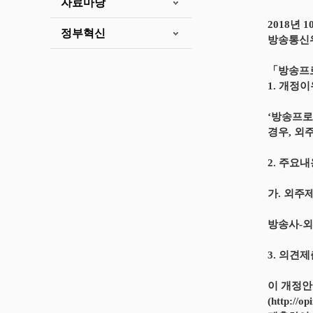
자료마당
2018년 1
정부혁신
방송통신
「방송프로
1. 개정
‘방송프로
경우, 외
2. 주요
가. 외주
방송사-외
3. 의견
이 개정안
(http: