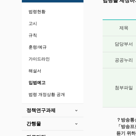
법령을 제정하
법령현황
게시글 상세 
고시
제목
규칙
담당부서
훈령/예규
가이드라인
공공누리
해설서
입법예고
첨부파일
법령 개정상황 공개
정책연구과제
？방송통신
간행물
「방송프로
듣기 위하