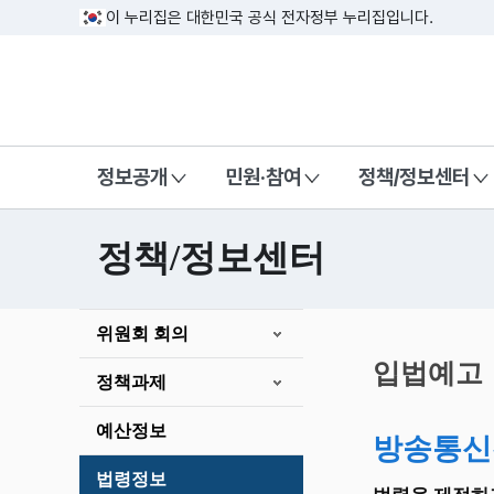
이 누리집은 대한민국 공식 전자정부 누리집입니다.
방송미디어통신위원회 Korea Media a
정보공개
민원·참여
정책/정보센터
정책/정보센터
본
위원회 회의
문
시
입법예고
정책과제
작
예산정보
방송통신
법령정보