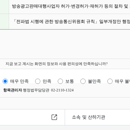
글 목록
방송광고판매대행사업자 허가·변경허가·재허가 등의 절차 및
「전파법 시행에 관한 방송통신위원회 규칙」일부개정안 행
지금 보고 계시는 화면의 정보와 사용 편의성에 만족하십니까?
매우 만족
만족
보통
불만족
매우 
항목관리자
행정법무담당관 02-2110-1324
소속 및 산하기관