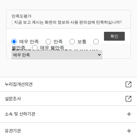
만족도평가
지금 보고 계시는 화면의 정보와 사용 편의성에 만족하십니까?
매우 만족
만족
보통
불만족
매우 불만족
항목관리자
방송미디어정책기획과 02-2110-1412
만족도 점수 선택
누리집개선의견
설문조사
소속 및 산하기관
유관기관