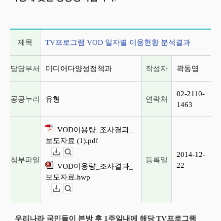
게시글 상세 정보
제목
TV프로그램 VOD 일자별 이용현황 분석결과
담당부서
미디어다양성정책과
작성자
곽동엽
02-2110-
공공누리
유형
연락처
1463
VOD이용량_조사결과_
보도자료 (1).pdf
2014-12-
다운로드
뷰어보기
첨부파일
등록일
22
VOD이용량_조사결과_
보도자료.hwp
다운로드
뷰어보기
우리나라 국민들이 본방 후 1주일내에 해당 TV프로그램