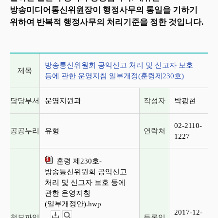
방송미디어통신위원장이 행정사무의 통일을 기하기
위하여 반복적 행정사무의 처리기준을 정한 것입니다.
게시글 상세 정보
방송통신위원회 공익신고 처리 및 신고자 보호
제목
등에 관한 운영지침 일부개정(훈령제230호)
담당부서
운영지원과
작성자
박광현
02-2110-
공공누리
유형
연락처
1227
훈령 제230호-
방송통신위원회 공익신고
처리 및 신고자 보호 등에
관한 운영지침
(일부개정안).hwp
2017-12-
첨부파일
등록일
다운로드
뷰어보기