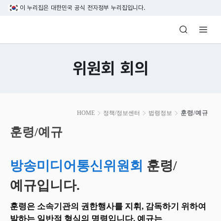
본문 바로가기
이 누리집은 대한민국 공식 전자정부 누리집입니다.
방송미디어통신위원회 Korea Media and C
위원회 회의
본
훈령/예규
HOME
정책/정보센터
법령정보
문
시
훈령/예규
작
방송미디어통신위원회
훈령/
예규입니다.
훈령은 소속기관의 권한행사를 지휘, 감독하기 위하여
발하는 일반적 형식의 명령입니다. 예규는