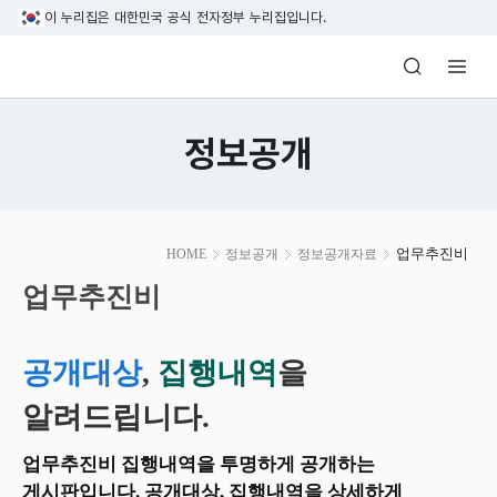
본문 바로가기
이 누리집은 대한민국 공식 전자정부 누리집입니다.
방송미디어통신위원회 Korea Media and C
정보공개
본
업무추진비
HOME
정보공개
정보공개자료
문
시
업무추진비
작
공개대상
,
집행내역
을
알려드립니다.
업무추진비 집행내역을 투명하게 공개하는
게시판입니다. 공개대상, 집행내역을 상세하게