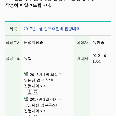
작성하여 알려드립니다.
게시글 상세 정보
제목
2017년 1월 업무추진비 집행내역
담당부서
운영지원과
작성자
유현종
02-2110-
공공누리
유형
연락처
1351
2017년 1월 최성준
위원장 업무추진비
집행내역.xls
다운로드
뷰어보기
2017년 1월 이기주
상임위원 업무추진비
집행내역.xls