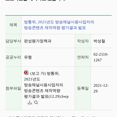
게시글 상세 정보
방통위, 2021년도 방송채널사용사업자의
제목
방송콘텐츠 제작역량 평가결과 발표
담당부서
편성평가정책과
작성자
박성철
02-2110-
공공누리
유형
연락처
1267
(보고 가) 방통위,
2021년도
방송채널사용사업자의
2021-12-
첨부파일
등록일
방송콘텐츠 제작역량
29
평가결과 발표(12.29).hwp
다운로드
뷰어보기