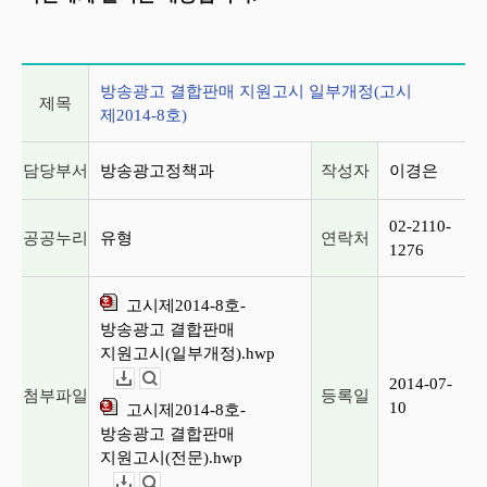
게시글 상세 정보
방송광고 결합판매 지원고시 일부개정(고시
제목
제2014-8호)
담당부서
방송광고정책과
작성자
이경은
02-2110-
공공누리
유형
연락처
1276
고시제2014-8호-
방송광고 결합판매
지원고시(일부개정).hwp
2014-07-
다운로드
뷰어보기
첨부파일
등록일
10
고시제2014-8호-
방송광고 결합판매
지원고시(전문).hwp
다운로드
뷰어보기