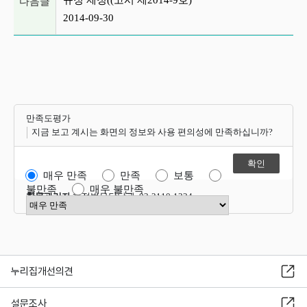
규정 제정((고시 제2014-9호)
다음글
2014-09-30
만족도평가
지금 보고 계시는 화면의 정보와 사용 편의성에 만족하십니까?
매우 만족
만족
보통
불만족
매우 불만족
항목관리자
행정법무담당관 02-2110-1324
만족도 점수 선택
누리집개선의견
설문조사