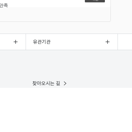
불만족
유관기관
찾아오시는 길
이용안내
인스타그램
유튜브
X
페이스북
블로그