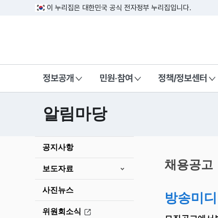
이 누리집은 대한민국 공식 전자정부 누리집입니다.
방송미디어통신위원회 Korea Media a
정보공개
민원·참여
정책/정보센터
알림마당
본
공지사항
문
시
채용공고
보도자료
작
사진뉴스
방송미디
위원회소식