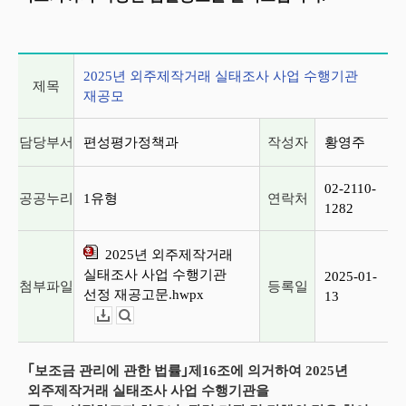
게시글 상세 정보
2025년 외주제작거래 실태조사 사업 수행기관
제목
재공모
담당부서
편성평가정책과
작성자
황영주
02-2110-
공공누리
1유형
연락처
1282
2025년 외주제작거래
실태조사 사업 수행기관
2025-01-
첨부파일
등록일
선정 재공고문.hwpx
13
다운로드
뷰어보기
｢보조금 관리에 관한 법률｣제16조에 의거하여 2025년
외주제작거래 실태조사 사업 수행기관을