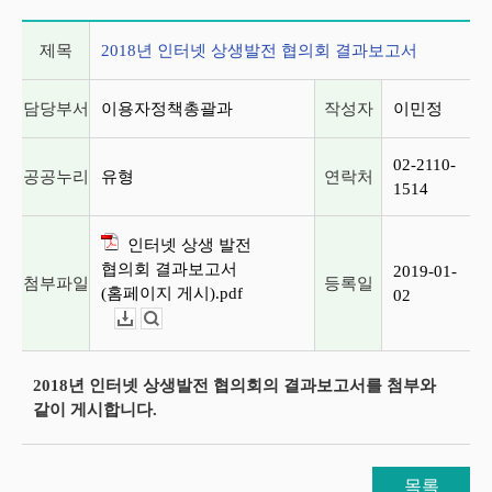
게시글 상세 정보
제목
2018년 인터넷 상생발전 협의회 결과보고서
담당부서
이용자정책총괄과
작성자
이민정
02-2110-
공공누리
유형
연락처
1514
인터넷 상생 발전
협의회 결과보고서
2019-01-
첨부파일
등록일
(홈페이지 게시).pdf
02
다운로드
뷰어보기
2018년 인터넷 상생발전 협의회의 결과보고서를 첨부와
같이 게시합니다.
목록