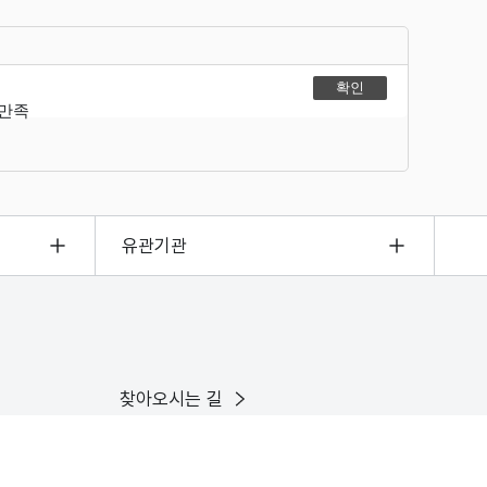
불만족
유관기관
찾아오시는 길
이용안내
인스타그램
유튜브
X
페이스북
블로그