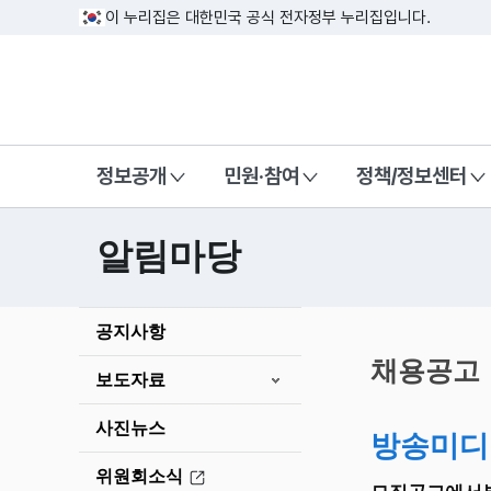
이 누리집은 대한민국 공식 전자정부 누리집입니다.
방송미디어통신위원회 Korea Media a
정보공개
민원·참여
정책/정보센터
알림마당
본
공지사항
문
시
채용공고
보도자료
작
사진뉴스
방송미디
위원회소식