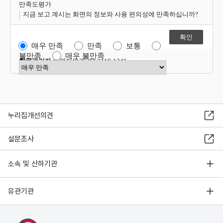
만족도평가
지금 보고 계시는 화면의 정보와 사용 편의성에 만족하십니까?
매우 만족
만족
보통
불만족
매우 불만족
항목관리자
운영지원과 02-2110-1341
만족도 점수 선택
누리집개선의견
설문조사
소속 및 산하기관
유관기관