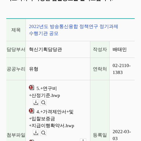
게시글 상세 정보
2022년도 방송통신융합 정책연구 정기과제
제목
수행기관 공모
담당부서
혁신기획담당관
작성자
배태민
02-2110-
공공누리
유형
연락처
1383
5.+연구비
+산정기준.hwp
다운로드
뷰어보기
4.+가격제안서+및
+입찰보증금
+지급이행확약서.hwp
2022-03-
첨부파일
등록일
다운로드
뷰어보기
03