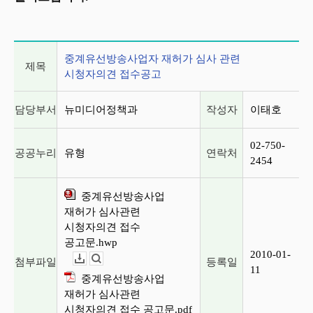
게시글 상세 정보
중계유선방송사업자 재허가 심사 관련
제목
시청자의견 접수공고
담당부서
뉴미디어정책과
작성자
이태호
02-750-
공공누리
유형
연락처
2454
중계유선방송사업
재허가 심사관련
시청자의견 접수
공고문.hwp
2010-01-
첨부파일
등록일
다운로드
뷰어보기
11
중계유선방송사업
재허가 심사관련
시청자의견 접수 공고문.pdf