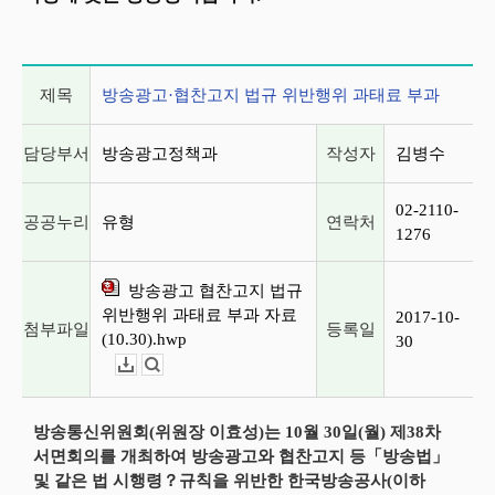
게시글 상세 정보
제목
방송광고·협찬고지 법규 위반행위 과태료 부과
담당부서
방송광고정책과
작성자
김병수
02-2110-
공공누리
유형
연락처
1276
방송광고 협찬고지 법규
위반행위 과태료 부과 자료
2017-10-
첨부파일
등록일
(10.30).hwp
30
다운로드
뷰어보기
방송통신위원회(위원장 이효성)는 10월 30일(월) 제38차
서면회의를 개최하여 방송광고와 협찬고지 등「방송법」
및 같은 법 시행령？규칙을 위반한 한국방송공사(이하