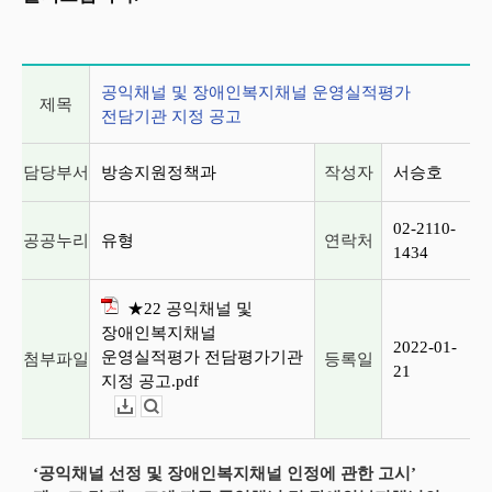
게시글 상세 정보
공익채널 및 장애인복지채널 운영실적평가
제목
전담기관 지정 공고
담당부서
방송지원정책과
작성자
서승호
02-2110-
공공누리
유형
연락처
1434
★22 공익채널 및
장애인복지채널
2022-01-
운영실적평가 전담평가기관
첨부파일
등록일
21
지정 공고.pdf
다운로드
뷰어보기
‘공익채널 선정 및 장애인복지채널 인정에 관한 고시’