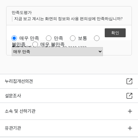
만족도평가
지금 보고 계시는 화면의 정보와 사용 편의성에 만족하십니까?
매우 만족
만족
보통
불만족
매우 불만족
항목관리자
혁신기획담당관 02-2110-1323
만족도 점수 선택
누리집개선의견
설문조사
소속 및 산하기관
유관기관