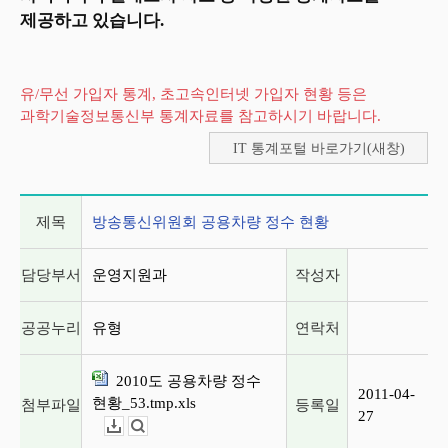
제공하고 있습니다.
유/무선 가입자 통계, 초고속인터넷 가입자 현황 등은
과학기술정보통신부 통계자료를 참고하시기 바랍니다.
IT 통계포털 바로가기(새창)
게시글 상세 정보
제목
방송통신위원회 공용차량 정수 현황
담당부서
운영지원과
작성자
공공누리
유형
연락처
2010도 공용차량 정수
2011-04-
현황_53.tmp.xls
첨부파일
등록일
27
다운로드
뷰어보기