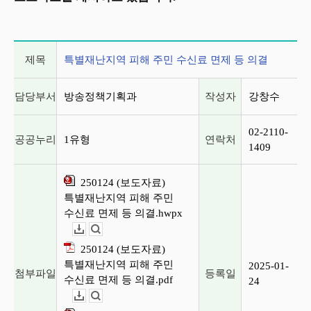
게시글 상세 정보
제목
특별재난지역 피해 주민 수신료 면제 등 의결
담당부서
방송정책기획과
작성자
강창수
02-2110-
공공누리
1유형
연락처
1409
250124 (보도자료)
특별재난지역 피해 주민
수신료 면제 등 의결.hwpx
다운로드
뷰어보기
250124 (보도자료)
특별재난지역 피해 주민
2025-01-
첨부파일
등록일
수신료 면제 등 의결.pdf
24
다운로드
뷰어보기