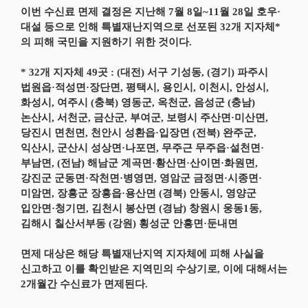
이번 수신료 면제 결정은 지난해 7월 8일~11월 28일 호우·
대설 등으로 인해 특별재난지역으로 선포된 32개 지자체*
의 피해 국민을 지원하기 위한 것이다.
* 32개 지자체 49곳 : (대전) 서구 기성동, (경기) 파주시
법원읍·적성면·장단면, 평택시, 용인시, 이천시, 안성시,
화성시, 여주시 (충북) 영동군, 옥천군, 음성군 (충남)
논산시, 서천군, 금산군, 부여군, 보령시 주산면·미산면,
당진시 면천면, 천안시 성환읍·입장면 (전북) 완주군,
익산시, 군산시 성상면·나포면, 무주근 무주읍·설천면·
부남면, (전남) 해남군 계곡면·황산면·산이면·화원면,
강진군 군동면·작천면·병영면, 영암군 금정면·시종면·
미암면, 장흥군 장흥읍·용산면 (경북) 안동시, 영양군
입안면·청기면, 김천시 봉산면 (경남) 창원시 웅동1동,
김해시 칠산서부동 (강원) 횡성군 안흥면·둔내면
면제 대상은 해당 특별재난지역 지자체에 피해 사실을
신고하고 이를 확인받은 지역민의 수상기로, 이에 대해서는
2개월간 수신료가 면제된다.