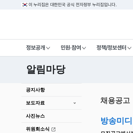
이 누리집은 대한민국 공식 전자정부 누리집입니다.
방송미디어통신위원회 Korea Media a
정보공개
민원·참여
정책/정보센터
알림마당
본
공지사항
문
시
채용공고
보도자료
작
사진뉴스
방송미디
위원회소식