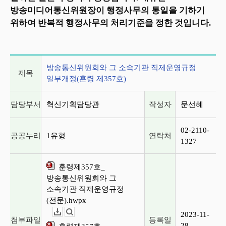
방송미디어통신위원장이 행정사무의 통일을 기하기
위하여 반복적 행정사무의 처리기준을 정한 것입니다.
게시글 상세 정보
방송통신위원회와 그 소속기관 직제운영규정
제목
일부개정(훈령 제357호)
담당부서
혁신기획담당관
작성자
문선혜
02-2110-
공공누리
1유형
연락처
1327
훈령제357호_
방송통신위원회와 그
소속기관 직제운영규정
(전문).hwpx
2023-11-
다운로드
뷰어보기
첨부파일
등록일
28