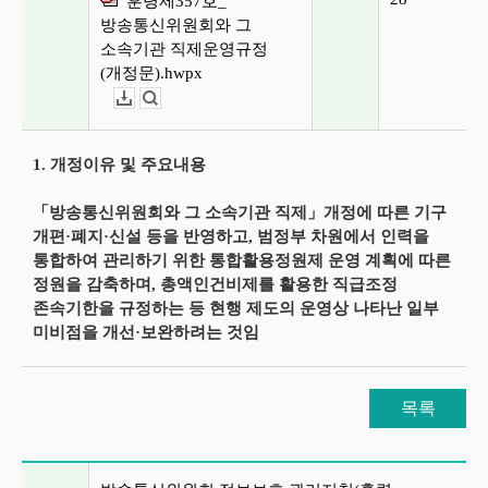
훈령제357호_
방송통신위원회와 그
소속기관 직제운영규정
(개정문).hwpx
다운로드
뷰어보기
1. 개정이유 및 주요내용
「방송통신위원회와 그 소속기관 직제」개정에 따른 기구
개편·폐지·신설 등을 반영하고, 범정부 차원에서 인력을
통합하여 관리하기 위한 통합활용정원제 운영 계획에 따른
정원을 감축하며, 총액인건비제를 활용한 직급조정
존속기한을 규정하는 등 현행 제도의 운영상 나타난 일부
미비점을 개선·보완하려는 것임
목록
이전글 및 다음글 목록