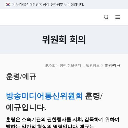
본문 바로가기
이 누리집은 대한민국 공식 전자정부 누리집입니다.
방송미디어통신위원회 Korea Media and C
위원회 회의
본
훈령/예규
HOME
정책/정보센터
법령정보
문
시
훈령/예규
작
방송미디어통신위원회
훈령/
예규입니다.
훈령은 소속기관의 권한행사를 지휘, 감독하기 위하여
발하는 일반적 형식의 명령입니다. 예규는