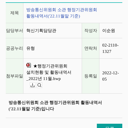
게시글 상세 정보
방송통신위원회 소관 행정기관위원회
제목
활동내역서('22.11월말 기준)
담당부서
혁신기획담당관
작성자
이순원
02-2110-
공공누리
유형
연락처
1327
★행정기관위원회
설치현황 및 활동내역서
2022-12-
첨부파일
등록일
_2022년 11월.hwp
05
다운로드
뷰어보기
방송통신위원회 소관 행정기관위원회 활동내역서
('22.11월말 기준)입니다