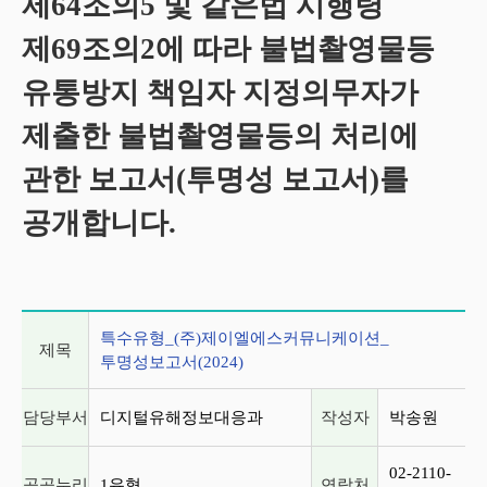
제64조의5 및 같은법 시행령
제69조의2에 따라 불법촬영물등
유통방지 책임자 지정의무자가
제출한 불법촬영물등의 처리에
관한 보고서(투명성 보고서)를
공개합니다.
게시글 상세 정보
특수유형_(주)제이엘에스커뮤니케이션_
제목
투명성보고서(2024)
담당부서
디지털유해정보대응과
작성자
박송원
02-2110-
공공누리
1유형
연락처