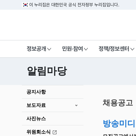
이 누리집은 대한민국 공식 전자정부 누리집입니다.
방송미디어통신위원회 Korea Media a
정보공개
민원·참여
정책/정보센터
알림마당
본
공지사항
문
시
채용공고
보도자료
작
사진뉴스
방송미디
위원회소식