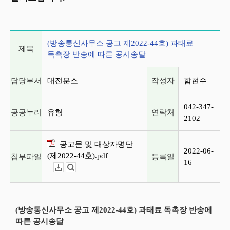
게시글 상세 정보
(방송통신사무소 공고 제2022-44호) 과태료
제목
독촉장 반송에 따른 공시송달
담당부서
대전분소
작성자
함현수
042-347-
공공누리
유형
연락처
2102
공고문 및 대상자명단
2022-06-
(제2022-44호).pdf
첨부파일
등록일
16
다운로드
뷰어보기
(방송통신사무소 공고 제2022-44호) 과태료 독촉장 반송에
따른 공시송달