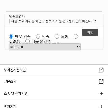
만족도평가
지금 보고 계시는 화면의 정보와 사용 편의성에 만족하십니까?
매우 만족
만족
보통
불만족
매우 불만족
항목관리자
운영지원과 02-2110-1397
만족도 점수 선택
누리집개선의견
설문조사
소속 및 산하기관
유관기관